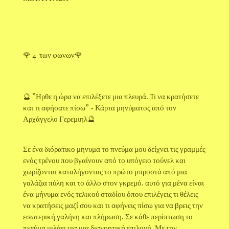
🌹 4 των φωνων🌹
🔮 "Ηρθε η ώρα να επιλέξετε μια πλευρά. Τι να κρατήσετε
και τι αφήσατε πίσω" - Κάρτα μηνύματος από τον
Αρχάγγελο Γερεμιηλ🔮
Σε ένα διόρατικο μηνυμα το πνεύμα μου δείχνει τις γραμμές
ενός τρένου που βγαίνουν από το υπόγειο τούνελ και
χωρίζονται καταλήγοντας το πρώτο μπροστά από μια
γαλάζια πύλη και το άλλο στον γκρεμό. αυτό για μένα είναι
ένα μήνυμα ενός τελικού σταδίου όπου επιλέγεις τι θέλεις
να κρατήσεις μαζί σου και τι αφήνεις πίσω για να βρεις την
εσωτερική γαλήνη και πλήρωση. Σε κάθε περίπτωση το
πνεύμα μιλάει για μια διανοητική επιλογή. Με την