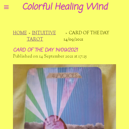
Colorful Healing Wind
Skip
to
main
content
HOME
»
INTUITIVE
»
CARD OF THE DAY
TAROT
14/09/2021
CARD OF THE DAY 14/09/2021
Published on 14 September 2021 at 17:25