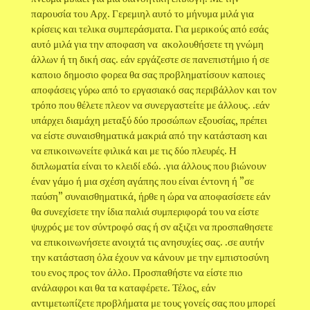
παρουσία του Αρχ. Γερεμιηλ αυτό το μήνυμα μιλά για
κρίσεις και τελικα συμπεράσματα. Για μερικούς από εσάς
αυτό μιλά για την αποφαση να ακολουθήσετε τη γνώμη
άλλων ή τη δική σας. εάν εργάζεστε σε πανεπιστήμιο ή σε
καποιο δημοσιο φορεα θα σας προβληματίσουν καποιες
αποφάσεις γύρω από το εργασιακό σας περιβάλλον και τον
τρόπο που θέλετε πλεον να συνεργαστείτε με άλλους. .εάν
υπάρχει διαμάχη μεταξύ δύο προσώπων εξουσίας, πρέπει
να είστε συναισθηματικά μακριά από την κατάσταση και
να επικοινωνείτε φιλικά και με τις δύο πλευρές. Η
διπλωματία είναι το κλειδί εδώ. .για άλλους που βιώνουν
έναν γάμο ή μια σχέση αγάπης που είναι έντονη ή "σε
παύση" συναισθηματικά, ήρθε η ώρα να αποφασίσετε εάν
θα συνεχίσετε την ίδια παλιά συμπεριφορά του να είστε
ψυχρός με τον σύντροφό σας ή σν αξιζει να προσπαθησετε
να επικοινωνήσετε ανοιχτά τις ανησυχίες σας. .σε αυτήν
την κατάσταση όλα έχουν να κάνουν με την εμπιστοσύνη
του ενος προς τον άλλο. Προσπαθήστε να είστε πιο
ανάλαφροι και θα τα καταφέρετε. Τέλος, εάν
αντιμετωπίζετε προβλήματα με τους γονείς σας που μπορεί