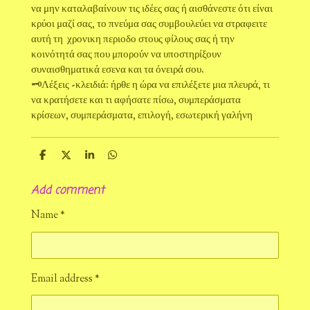
να μην καταλαβαίνουν τις ιδέες σας ή αισθάνεστε ότι είναι
κρύοι μαζί σας, το πνεύμα σας συμβουλεύει να στραφειτε
αυτή τη χρονικη περιοδο στους φίλους σας ή την
κοινότητά σας που μπορούν να υποστηρίξουν
συναισθηματικά εσενα και τα όνειρά σου.
🗝Λέξεις -κλειδιά: ήρθε η ώρα να επιλέξετε μια πλευρά, τι
να κρατήσετε και τι αφήσατε πίσω, συμπεράσματα
κρίσεων, συμπεράσματα, επιλογή, εσωτερική γαλήνη
S
S
S
S
h
h
h
h
a
a
a
a
Add comment
r
r
r
r
e
e
e
e
Name *
Email address *